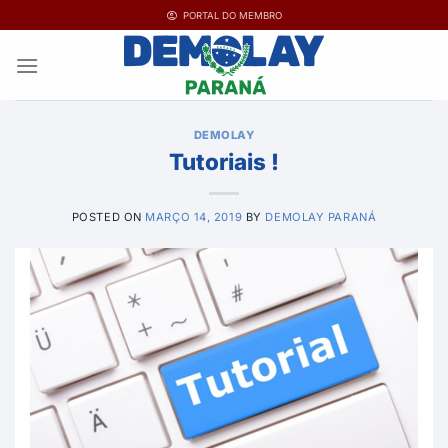
Ir
PORTAL DO MEMBRO
para
o
conteúdo
DEMOLAY
Tutoriais !
POSTED ON
MARÇO 14, 2019
BY
DEMOLAY PARANÁ