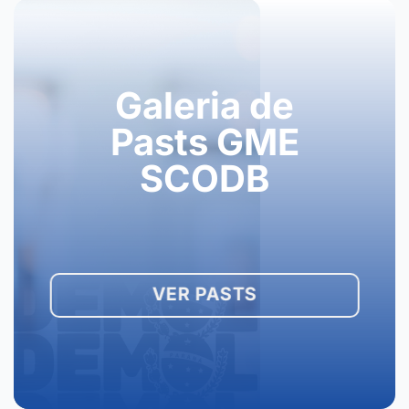
Galeria de
Pasts GME
SCODB
VER PASTS