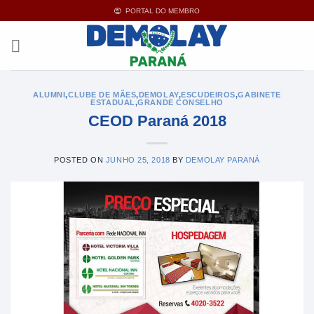
Ir
PORTAL DO MEMBRO
para
o
conteúdo
ALUMNI
,
CLUBE DE MÃES
,
DEMOLAY
,
ESCUDEIROS
,
GABINETE
ESTADUAL
,
GRANDE CONSELHO
CEOD Paraná 2018
POSTED ON
JUNHO 25, 2018
BY
DEMOLAY PARANÁ