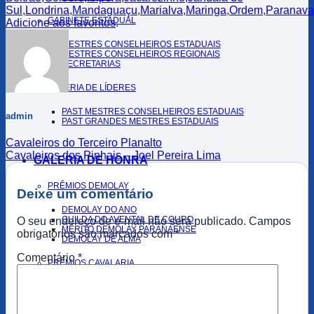
Sul
,
Londrina
,
Mandaguaçu
,
Marialva
,
Maringa
,
Ordem
,
Paranava
GABINETE ESTADUAL
Adicione aos favoritos
.
MESTRES CONSELHEIROS ESTADUAIS
MESTRES CONSELHEIROS REGIONAIS
SECRETARIAS
GALERIA DE LÍDERES
PAST MESTRES CONSELHEIROS ESTADUAIS
admin
PAST GRANDES MESTRES ESTADUAIS
Cavaleiros do Terceiro Planalto
Cavaleiros dos Pinhais – Joel Pereira Lima
GALERIA DE HONRA
PRÊMIOS DEMOLAY
Deixe um comentário
DEMOLAY DO ANO
GUILDA DO AVENTAL DE COURO
O seu endereço de e-mail não será publicado.
Campos
MÉRITO DEMOLAY PARANAENSE
obrigatórios são marcados com
*
DEMOLAY DE ALMA
Comentário
*
PRÊMIOS CAVALARIA
ESPORAS DOURADAS
HONRARIAS DEMOLAY