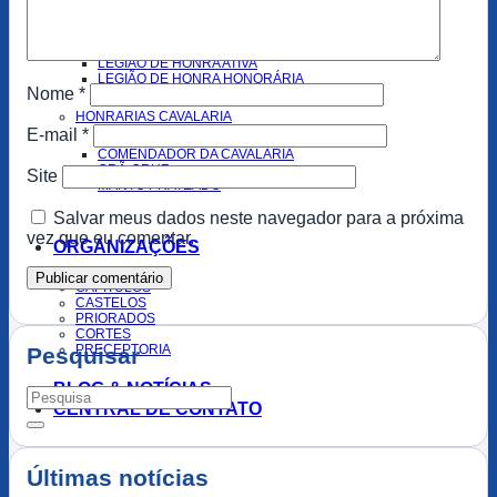
CHEVALIER
CRUZ DE HONRA
LEGIÃO DE HONRA ATIVA
LEGIÃO DE HONRA HONORÁRIA
Nome
*
HONRARIAS CAVALARIA
E-mail
*
COMENDADOR DA CAVALARIA
GRÃ-CRUZ
Site
MANTO PRATEADO
Salvar meus dados neste navegador para a próxima
vez que eu comentar.
ORGANIZAÇÕES
CAPÍTULOS
CASTELOS
PRIORADOS
CORTES
PRECEPTORIA
Pesquisar
BLOG & NOTÍCIAS
CENTRAL DE CONTATO
Últimas notícias