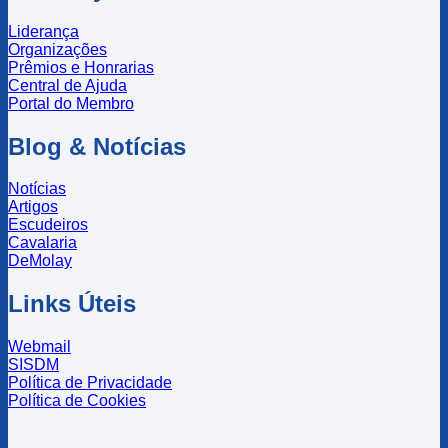
Liderança
Organizações
Prêmios e Honrarias
Central de Ajuda
Portal do Membro
Blog & Notícias
Notícias
Artigos
Escudeiros
Cavalaria
DeMolay
Links Úteis
Webmail
SISDM
Política de Privacidade
Política de Cookies