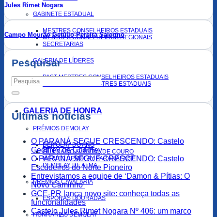
Jules Rimet Nogara
GABINETE ESTADUAL
MESTRES CONSELHEIROS ESTADUAIS
Campo Mourão Getúlio Pereira Salermo
MESTRES CONSELHEIROS REGIONAIS
SECRETARIAS
GALERIA DE LÍDERES
Pesquisar
PAST MESTRES CONSELHEIROS ESTADUAIS
PAST GRANDES MESTRES ESTADUAIS
GALERIA DE HONRA
Últimas notícias
PRÊMIOS DEMOLAY
O PARANÁ SEGUE CRESCENDO: Castelo
DEMOLAY DO ANO
Geoffrey de Charney
GUILDA DO AVENTAL DE COURO
O PARANÁ SEGUE CRESCENDO: Castelo
MÉRITO DEMOLAY PARANAENSE
DEMOLAY DE ALMA
Escudeiros do Norte Pioneiro
Entrevistamos a equipe de ‘Damon & Pítias: O
PRÊMIOS CAVALARIA
Novo Caminho’
GCE-PR lança novo site: conheça todas as
ESPORAS DOURADAS
funcionalidades
Castelo Jules Rimet Nogara Nº 406: um marco
HONRARIAS DEMOLAY