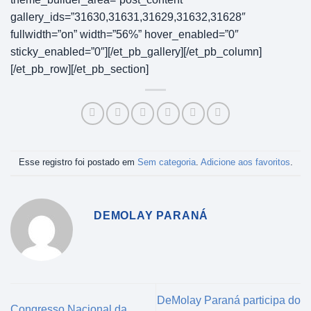
gallery_ids=”31630,31631,31629,31632,31628″
fullwidth=”on” width=”56%” hover_enabled=”0″
sticky_enabled=”0″][/et_pb_gallery][/et_pb_column]
[/et_pb_row][/et_pb_section]
Esse registro foi postado em
Sem categoria
.
Adicione aos favoritos
.
DEMOLAY PARANÁ
DeMolay Paraná participa do
Congresso Nacional da