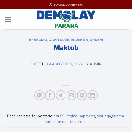
Ir
PORTAL DO MEMBRO
para
o
conteúdo
5º REGIÃO
,
CAPÍTULOS
,
MARINGA
,
ORDEM
Maktub
POSTED ON
AGOSTO 27, 2024
BY
ADMIN
Esse registro foi postado em
5º Região
,
Capítulos
,
Maringa
,
Ordem
.
Adicione aos favoritos
.