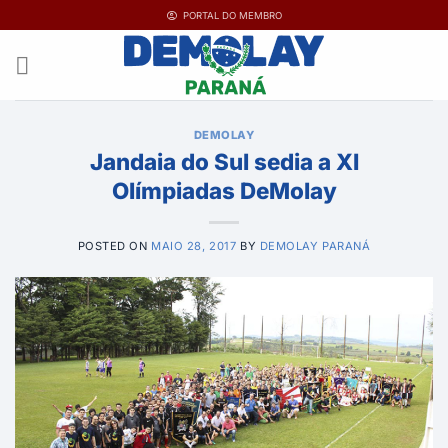
Ir
PORTAL DO MEMBRO
para
o
conteúdo
DEMOLAY
Jandaia do Sul sedia a XI
Olímpiadas DeMolay
POSTED ON
MAIO 28, 2017
BY
DEMOLAY PARANÁ