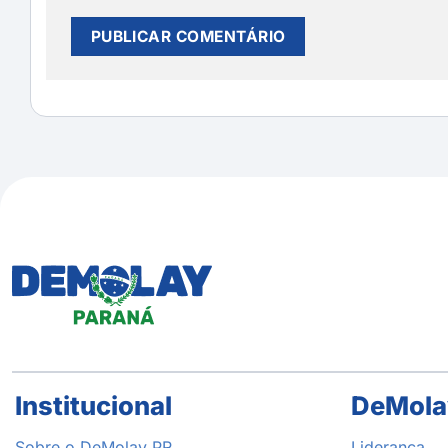
Institucional
DeMola
Sobre o DeMolay PR
Liderança