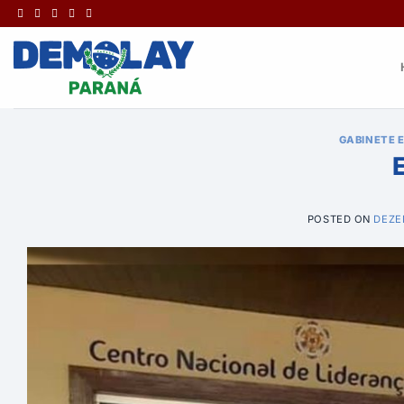
Ir
para
o
conteúdo
GABINETE 
POSTED ON
DEZE