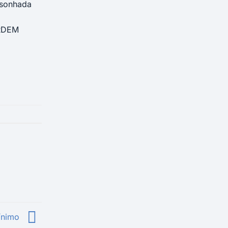
 sonhada
ORDEM
ínimo