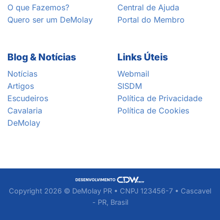
O que Fazemos?
Central de Ajuda
Quero ser um DeMolay
Portal do Membro
Blog & Notícias
Links Úteis
Notícias
Webmail
Artigos
SISDM
Escudeiros
Política de Privacidade
Cavalaria
Política de Cookies
DeMolay
Copyright 2026 © DeMolay PR • CNPJ 123456-7 • Cascavel
- PR, Brasil