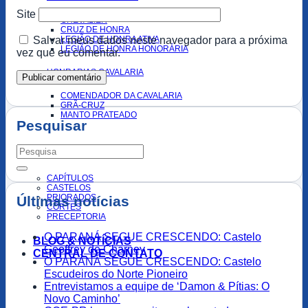
Site
CHEVALIER
CRUZ DE HONRA
Salvar meus dados neste navegador para a próxima
LEGIÃO DE HONRA ATIVA
LEGIÃO DE HONRA HONORÁRIA
vez que eu comentar.
HONRARIAS CAVALARIA
COMENDADOR DA CAVALARIA
GRÃ-CRUZ
MANTO PRATEADO
Pesquisar
ORGANIZAÇÕES
CAPÍTULOS
CASTELOS
PRIORADOS
Últimas notícias
CORTES
PRECEPTORIA
O PARANÁ SEGUE CRESCENDO: Castelo
BLOG & NOTÍCIAS
Geoffrey de Charney
CENTRAL DE CONTATO
O PARANÁ SEGUE CRESCENDO: Castelo
Escudeiros do Norte Pioneiro
Entrevistamos a equipe de ‘Damon & Pítias: O
Novo Caminho’