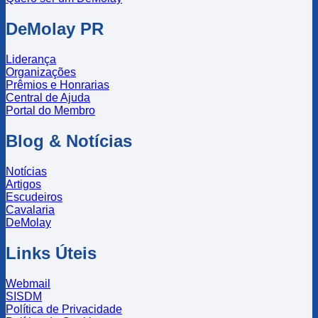
DeMolay PR
Liderança
Organizações
Prêmios e Honrarias
Central de Ajuda
Portal do Membro
Blog & Notícias
Notícias
Artigos
Escudeiros
Cavalaria
DeMolay
Links Úteis
Webmail
SISDM
Política de Privacidade